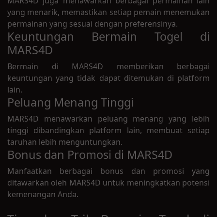
MARS4D juga menawarkan berbagai permainan lain
yang menarik, memastikan setiap pemain menemukan
permainan yang sesuai dengan preferensinya.
Keuntungan Bermain Togel di
MARS4D
Bermain di MARS4D memberikan berbagai
keuntungan yang tidak dapat ditemukan di platform
lain.
Peluang Menang Tinggi
MARS4D menawarkan peluang menang yang lebih
tinggi dibandingkan platform lain, membuat setiap
taruhan lebih menguntungkan.
Bonus dan Promosi di MARS4D
Manfaatkan berbagai bonus dan promosi yang
ditawarkan oleh MARS4D untuk meningkatkan potensi
kemenangan Anda.