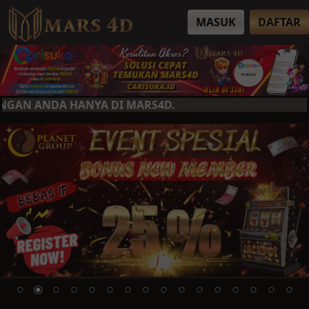
MASUK
DAFTAR
 ANDA HANYA DI MARS4D.