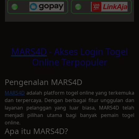
MARS4D
- Akses Login Togel
Online Terpopuler
Pengenalan MARS4D
MARS4D
adalah platform togel online yang terkemuka
dan terpercaya. Dengan berbagai fitur unggulan dan
layanan pelanggan yang luar biasa, MARS4D telah
menjadi pilihan utama bagi banyak pemain togel
online.
Apa itu MARS4D?