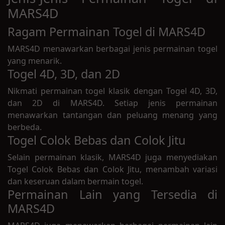
MARS4D
Ragam Permainan Togel di MARS4D
MARS4D menawarkan berbagai jenis permainan togel
yang menarik.
Togel 4D, 3D, dan 2D
Nikmati permainan togel klasik dengan Togel 4D, 3D,
dan 2D di MARS4D. Setiap jenis permainan
menawarkan tantangan dan peluang menang yang
berbeda.
Togel Colok Bebas dan Colok Jitu
Selain permainan klasik, MARS4D juga menyediakan
Togel Colok Bebas dan Colok Jitu, menambah variasi
dan keseruan dalam bermain togel.
Permainan Lain yang Tersedia di
MARS4D