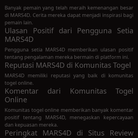
Banyak pemain yang telah meraih kemenangan besar
di MARS4D. Cerita mereka dapat menjadi inspirasi bagi
pemain lain.
Ulasan Positif dari Pengguna Setia
MARS4D
Pengguna setia MARS4D memberikan ulasan positif
tentang pengalaman mereka bermain di platform ini.
Reputasi MARS4D di Komunitas Togel
MARS4D memiliki reputasi yang baik di komunitas
togel online.
Komentar dari Komunitas Togel
Online
Komunitas togel online memberikan banyak komentar
positif tentang MARS4D, menegaskan kepercayaan
dan kepuasan mereka.
Peringkat MARS4D di Situs Review