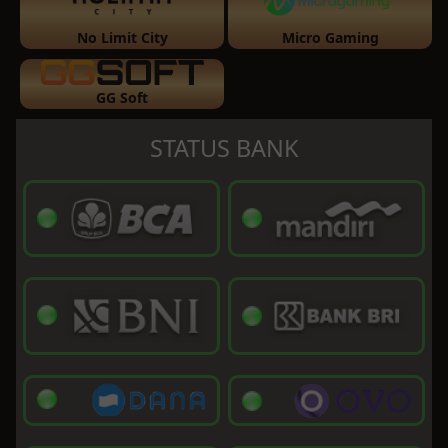
No Limit City
Micro Gaming
GG Soft
STATUS BANK