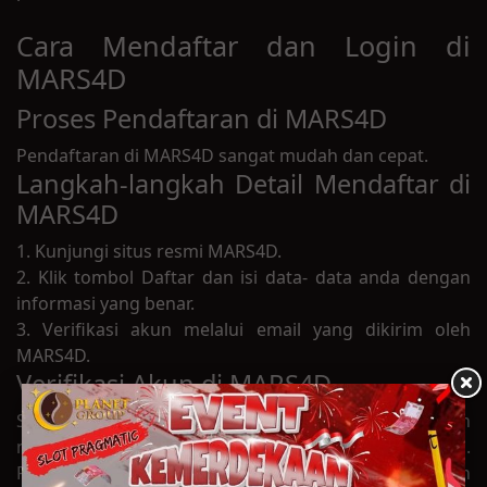
Cara Mendaftar dan Login di
MARS4D
Proses Pendaftaran di MARS4D
Pendaftaran di MARS4D sangat mudah dan cepat.
Langkah-langkah Detail Mendaftar di
MARS4D
1. Kunjungi situs resmi MARS4D.
2. Klik tombol Daftar dan isi data- data anda dengan
informasi yang benar.
3. Verifikasi akun melalui email yang dikirim oleh
MARS4D.
Verifikasi Akun di MARS4D
Setelah mendaftar, verifikasi akun Anda dengan
mengikuti petunjuk yang dikirimkan melalui email.
Proses ini memastikan keamanan dan validitas akun