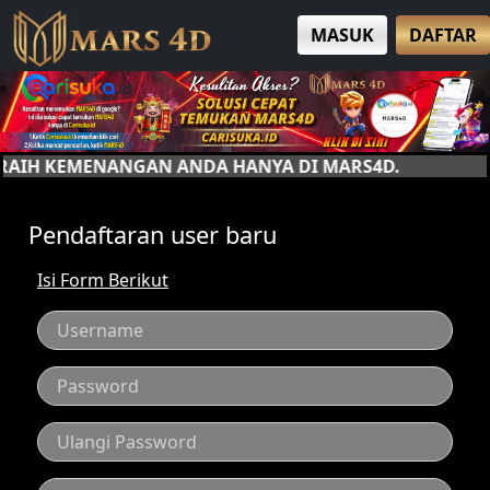
MASUK
DAFTAR
IH KEMENANGAN ANDA HANYA DI MARS4D.
Pendaftaran user baru
Isi Form Berikut