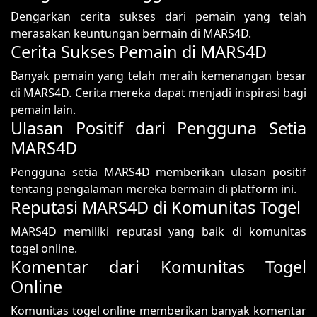
Dengarkan cerita sukses dari pemain yang telah
merasakan keuntungan bermain di MARS4D.
Cerita Sukses Pemain di MARS4D
Banyak pemain yang telah meraih kemenangan besar
di MARS4D. Cerita mereka dapat menjadi inspirasi bagi
pemain lain.
Ulasan Positif dari Pengguna Setia
MARS4D
Pengguna setia MARS4D memberikan ulasan positif
tentang pengalaman mereka bermain di platform ini.
Reputasi MARS4D di Komunitas Togel
MARS4D memiliki reputasi yang baik di komunitas
togel online.
Komentar dari Komunitas Togel
Online
Komunitas togel online memberikan banyak komentar