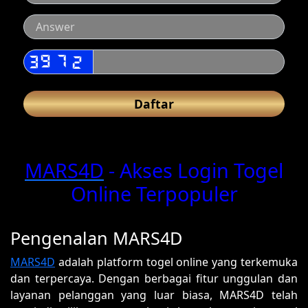
Daftar
MARS4D
- Akses Login Togel
Online Terpopuler
Pengenalan MARS4D
MARS4D
adalah platform togel online yang terkemuka
dan terpercaya. Dengan berbagai fitur unggulan dan
layanan pelanggan yang luar biasa, MARS4D telah