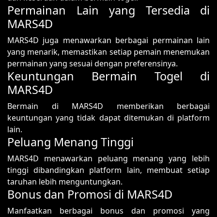
Permainan Lain yang Tersedia di
MARS4D
MARS4D juga menawarkan berbagai permainan lain
yang menarik, memastikan setiap pemain menemukan
permainan yang sesuai dengan preferensinya.
Keuntungan Bermain Togel di
MARS4D
Bermain di MARS4D memberikan berbagai
keuntungan yang tidak dapat ditemukan di platform
lain.
Peluang Menang Tinggi
MARS4D menawarkan peluang menang yang lebih
tinggi dibandingkan platform lain, membuat setiap
taruhan lebih menguntungkan.
Bonus dan Promosi di MARS4D
Manfaatkan berbagai bonus dan promosi yang